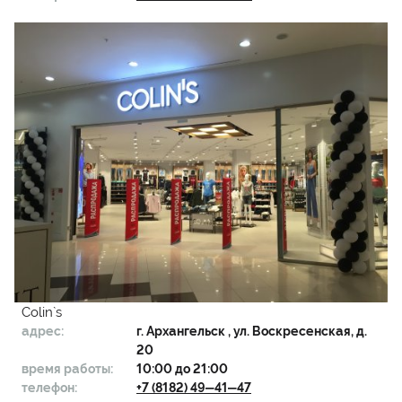
Colin`s
адрес:
г.
Архангельск
, ул. Воскресенская, д.
20
время работы:
10:00 до 21:00
телефон:
+7 (8182) 49‒41‒47