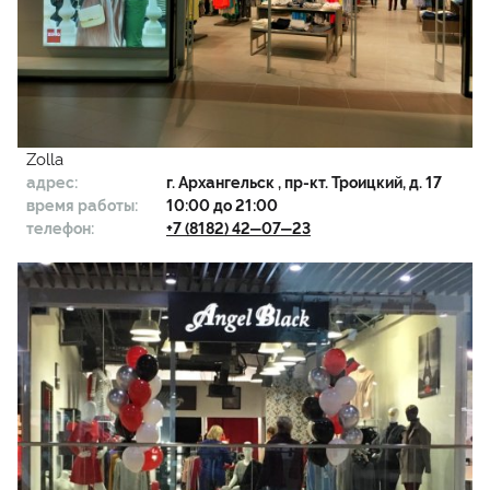
Zolla
адрес:
г.
Архангельск
, пр-кт. Троицкий, д. 17
время работы:
10:00 до 21:00
телефон:
+7 (8182) 42‒07‒23