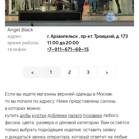
Angel Black
адрес:
г.
Архангельск
, пр-кт. Троицкий, д. 173
время работы:
11:00 до 20:00
телефон:
+7‒911‒671‒69‒15
<
1
2
3
>
Если вы ищете магазины верхней одежды в Москве,
то вы попали по адресу. Ниже представлены салоны,
в которых можно
купить
шубы
куртки
дубленки
пальто
пуховики
любого
фасона, цвета, размера и ценовой категории. Вам остаётся
только выбрать подходящее изделие, оставить заявку
и дождаться звонка оператора, который ответит на любые