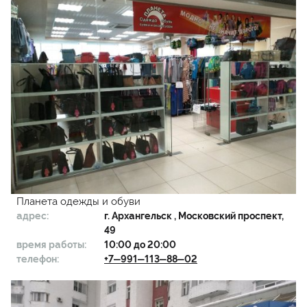
Планета одежды и обуви
адрес:
г.
Архангельск
, ​Московский проспект,
49
время работы:
10:00 до 20:00
телефон:
+7‒991‒113‒88‒02