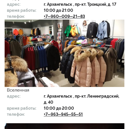
адрес:
г.
Архангельск
, пр-кт. Троицкий, д. 17
время работы:
10:00 до 21:00
телефон:
+7‒960‒009‒21‒83
Вселенная
адрес:
г.
Архангельск
, пр-кт. Ленинградский,
д. 40
время работы:
10:00 до 20:00
телефон:
+7‒963‒945‒55‒51