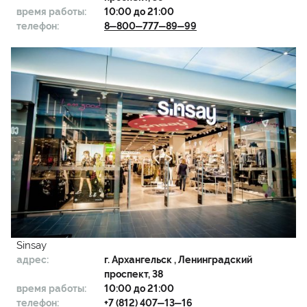
время работы:
10:00 до 21:00
телефон:
8‒800‒777‒89‒99
Sinsay
адрес:
г.
Архангельск
, Ленинградский
проспект, 38
время работы:
10:00 до 21:00
телефон:
+7 (812) 407‒13‒16