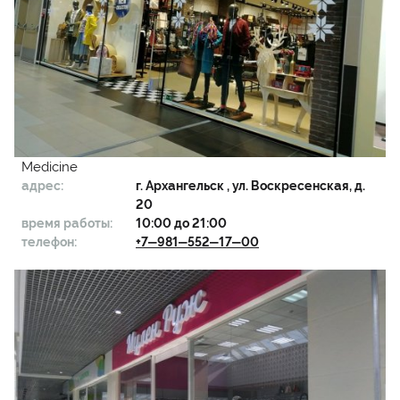
Medicine
адрес:
г.
Архангельск
, ул. Воскресенская, д.
20
время работы:
10:00 до 21:00
телефон:
+7‒981‒552‒17‒00