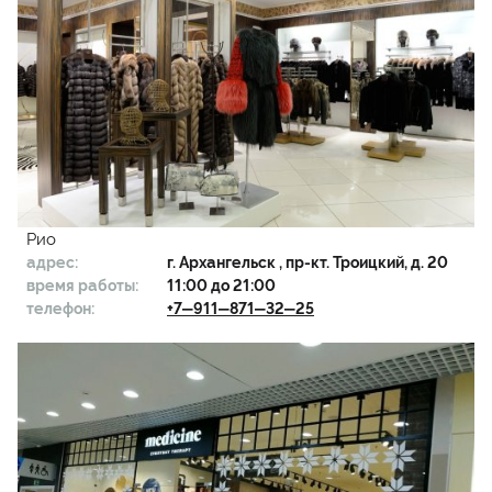
Рио
адрес:
г.
Архангельск
, пр-кт. Троицкий, д. 20
время работы:
11:00 до 21:00
телефон:
+7‒911‒871‒32‒25