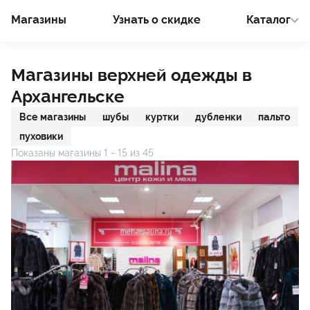
Магазины
Узнать о cкидке
Каталог
Магазины верхней одежды в
Архангельске
Все магазины
шубы
куртки
дубленки
пальто
пуховики
Показаны магазины
1
-
15
из
45